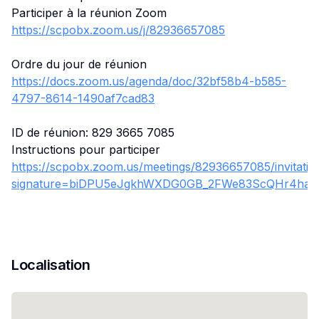
Participer à la réunion Zoom
https://scpobx.zoom.us/j/82936657085
Ordre du jour de réunion
https://docs.zoom.us/agenda/doc/32bf58b4-b585-
4797-8614-1490af7cad83
ID de réunion: 829 3665 7085
Instructions pour participer
https://scpobx.zoom.us/meetings/82936657085/invitatio
signature=biDPU5eJgkhWXDG0GB_2FWe83ScQHr4hab8
Localisation